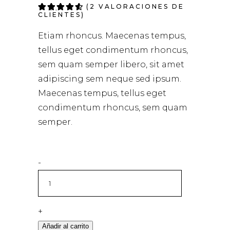
(
2
VALORACIONES DE
Valorado
2
4.50
CLIENTES)
sobre 5
basado
Etiam rhoncus. Maecenas tempus,
en
puntuaciones
tellus eget condimentum rhoncus,
de
clientes
sem quam semper libero, sit amet
adipiscing sem neque sed ipsum.
Maecenas tempus, tellus eget
condimentum rhoncus, sem quam
semper.
-
+
Alternative:
Añadir al carrito